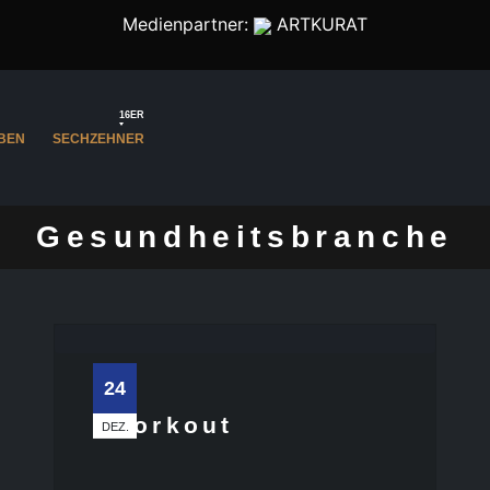
Medienpartner:
ARTKURAT
16ER
BEN
SECHZEHNER
Gesundheitsbranche
24
Workout
DEZ.