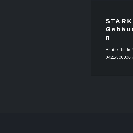
STARK
Gebäu
g
An der Riede 
0421/806000 