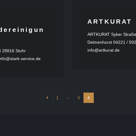
ARTKURAT
dereinigun
ARTKURAT Syker Straße
Delmenhorst 04221 / 59
info@artkurat.de
4 28816 Stuhr
info@stark-service.de
…
1
3
4