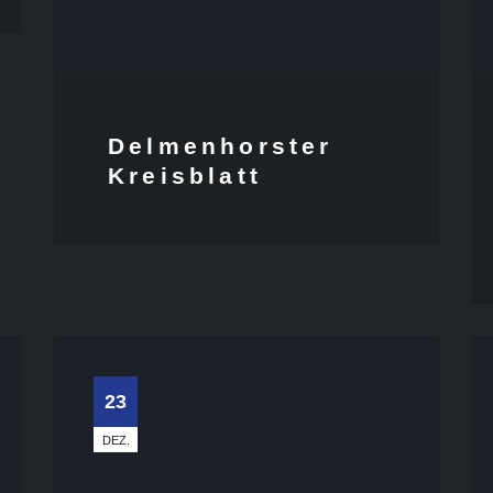
Delmenhorster
Kreisblatt
23
DEZ.